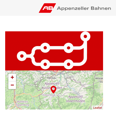
+
−
Leaflet