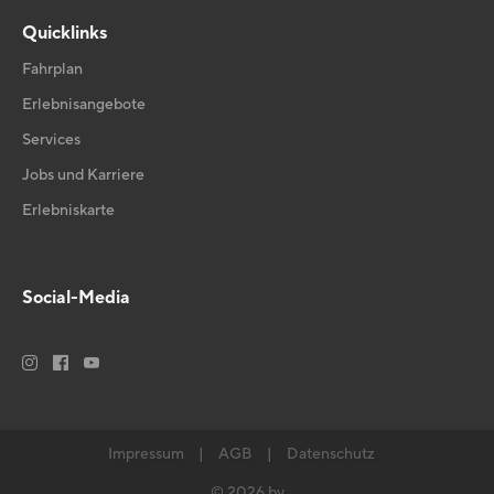
Quicklinks
Fahrplan
Erlebnisangebote
Services
Jobs und Karriere
Erlebniskarte
Social-Media






Impressum
|
AGB
|
Datenschutz
© 2026 by