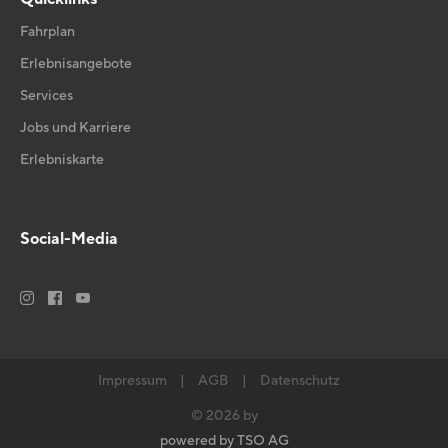
Fahrplan
Erlebnisangebote
Services
Jobs und Karriere
Erlebniskarte
Social-Media






Impressum
|
AGB
|
Datenschutz
© 2026 by
powered by TSO AG