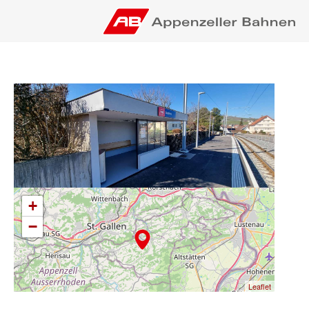
+
−
Leaflet