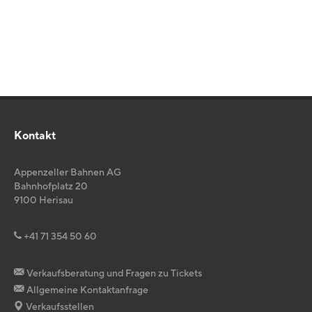
Kontakt
Appenzeller Bahnen AG
Bahnhofplatz 20
9100
Herisau
+41 71 354 50 60
Verkaufsberatung und Fragen zu Tickets
Allgemeine Kontaktanfrage
Verkaufsstellen