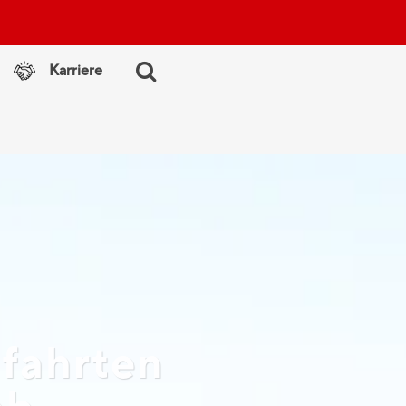
g auf Linie: Altstätten - Gais
Karriere
fahrten