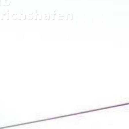
ab
drichshafen